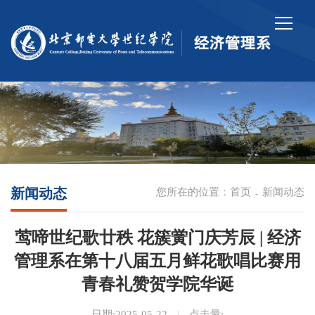
新闻动态
您所在的位置：
首页
新闻动态
-
莺啼世纪歌廿秩 花簇黉门庆芳辰 | 经济
管理系在第十八届五月鲜花歌唱比赛用
青春礼赞贺学院华诞
日期:2025-05-22
|
点击量: