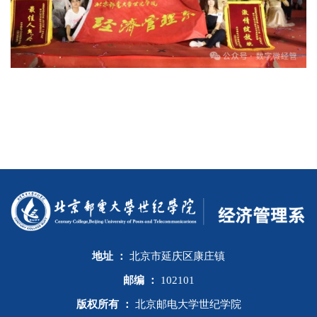
地址 ：
北京市延庆区康庄镇
邮编 ：
102101
版权所有 ：
北京邮电大学世纪学院