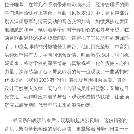
拉开帷幕。在前几个系别带来精彩演出后，经济管理系的同
学们满怀热忱登上舞台。首曲《风吹麦浪》中，男女声部分
别以温柔醇厚与清亮灵动的音色交织共鸣，如微风拂过麦田
般细腻的和声，倾诉着学子们对宁静初心的追寻与守望。在
两首歌曲婉转悠扬的旋律间隙，还穿插了三位老师的朗诵环
节，10位老师精神抖擞地登上舞台。他们目光坚毅，声音如
洪钟般铿锵有力，字句间饱含深情。时而激昂澎湃，时而娓
娓道来，将对学校的深厚情感与真挚祝福，化作震撼人心的
力量，深深感染了台下屏息聆听的每一位观众。一曲紧扣时
代脉搏的《我和 2035 有个约》将现场氛围推向高潮。舞蹈
设计巧妙融入旋律，既与台上合唱成员相得益彰，又通过目
光交汇、动作呼应等细节与台下观众形成情感联结，让全场
沉浸式感受新时代青年与未来的浪漫约定。
经管系的表演结束后，现场响起热烈反响。这份精彩的
背后，既有学长学姐的耐心点拨，更凝聚着同学们日复一日