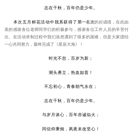
志在千秋，百年仍是少年。
本次五月鲜花活动中我系获得了
第一名次
的好成绩，在此由
衷的感谢各位老师同学们的积极参与，感谢各位工作人员的辛苦付
出。在活动录制过程中我们虽然遇到了很多的困难，但是大家团结
一心共同努力，最终完成了《星辰大海》！
时光不怠，百岁为新；
潮头勇立，热血如昔！
不忘初心，青春朝气永在；
志在千秋，百年仍是少年。
与岁月谈心，百年赤诚似火；
同信仰秉烛，夙夜未改坚心！