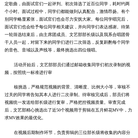
定歌曲，由面试官们一起评判。初次筛选了近百位同学，耗时约两
个小时。面试过程中，同学们都能做到认真配合，激情昂扬。有个
别同学略显紧张，面试官们也会尽力安抚大家。每位同学唱完后，
面试官们也会给予每位同学相关建议，并向同学们表达感谢。待第
一轮筛选结束后，由主席团成员、文艺部部长级以及我系合唱团骨
干人员一起，对留下来的同学们进行二次筛选，反复斟酌每个同学
的音色、音域以及声线等，最终挑选出四位领唱。
活动开始后，文艺部部员们通过邮箱收集同学们初次录制的视
频，按照统一标准进行审
核挑选，严格规范视频的背景、清晰度、比例大小等，审核不
过关的同学将告知其本人进行二次录制。待审核完成后，部员们将
视频统一发送给部长级进行复审，严格把控视频质量。审查完成
后，文艺部精心挑选出了近50个视频用于剪辑在五月鲜花MV中，力
求MV效果的最优化。
在视频后期制作环节，负责剪辑的三位部长级将收集的内容分