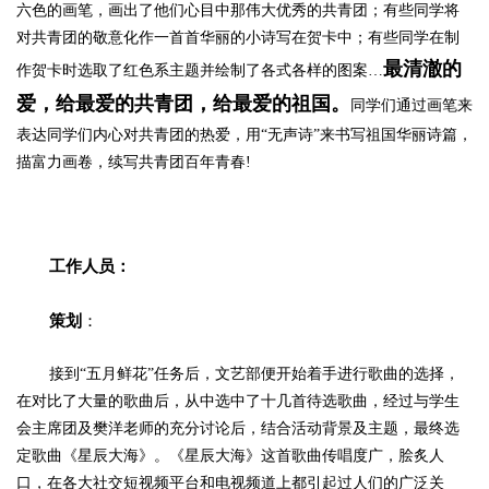
六色的画笔，画出了他们心目中那伟大优秀的共青团；有些同学将
对共青团的敬意化作一首首华丽的小诗写在贺卡中；有些同学在制
最清澈的
作贺卡时选取了红色系主题并绘制了各式各样的图案…
爱，给最爱的共青团，给最爱的祖国。
同学们通过画笔来
表达同学们内心对共青团的热爱，用“无声诗”来书写祖国华丽诗篇，
描富力画卷，续写共青团百年青春!
工作人员：
策划
：
接到“五月鲜花”任务后，文艺部便开始着手进行歌曲的选择，
在对比了大量的歌曲后，从中选中了十几首待选歌曲，经过与学生
会主席团及樊洋老师的充分讨论后，结合活动背景及主题，最终选
定歌曲《星辰大海》。《星辰大海》这首歌曲传唱度广，脍炙人
口，在各大社交短视频平台和电视频道上都引起过人们的广泛关