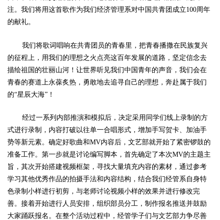
注。我们将用这首歌作为我们经济管理系对中国共青团成立100周年
的献礼。
我们将歌词唱响在共青团员的青春里，把青春播撒在民族复兴
的征程上，用我们的理想之火点亮这百年发展的道路，坚定信念去
描绘祖国的壮丽山河！让世界听见我们中国青年的声音，我们会在
青春的赛道上永葆炙热，勇敢地去追寻自己的理想，奔赴属于我们
的“星辰大海”！
经过一系列内部推演和模拟后，决定采用同学们线上录制的方
式进行录制，内容打破以往单一合唱形式，增加手写贺卡、加油手
势等新元素。确定好歌曲和MV内容后，文艺部就开始了紧密锣鼓的
准备工作。第一步就是讨论编写脚本，首先确定了本次MV的主题主
旨，其次开始搭建视频框架，寻找大量填充内容的素材，通过参考
学习其他优秀作品的拍摄手法和内容结构，结合我们经管系自身特
色录制小样进行初剪，与老师讨论视频小样的效果并进行修改完
善。接着开始进行人员安排，组织部员分工，制作报名推送并鼓励
大家踊跃报名。在整个活动过程中，经管学子们与文艺部力争尽善