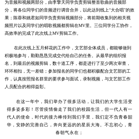
为音频和视频两部分，由李擎天同学负责剪辑整首歌曲的音频部
分，将各位同学们的音频进行调音合并，以此达到线上“大合唱”的效
果；陈蓉和姚君如同学负责剪辑视频部分，将前期收集到的相关视
频照片以及同学们的唱歌视频都剪辑在MV里。三位同学分工协作，
高效率的完成了此次线上MV剪辑工作。
在此次线上五月鲜花的工作中，文艺部全体成员，都能够做到
积极地参与，勤勤恳恳完成交代给自己的任务。从最早的组织报
名，到最后的视频剪辑，数十道工序，都是进行了至少两次审查，
环环相扣，无一差错；参加报名的同学们也都积极配合文艺部的工
作，认真按照报名群里的要求参与面试，录制视频，与文艺部工作
人员配合的相得益彰。
在这一年中，我们举办了很多活动，让我们的大学生活变
得多姿多彩！尽管疫情偷走了我们的校园生活，但一代人有一
代人的使命，时代的接力棒传到我们手里，我们定不负青春韶
华，安静的完善自己，奔向更远的的星辰大海。
不忘初心，青
春朝气永在；