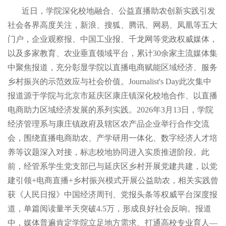
近日，学院深化校地融合、公益直播助农创新实践引发
社会各界高度关注，新浪、搜狐、腾讯、网易、凤凰等五大
门户，企业观察报、中国工业报、千龙网等党政权威媒体，
以及多家教育、农业垂直领域平台，累计30余家主流媒体集
中聚焦报道，充分彰显学院以直播电商赋能区域经济、服务
乡村振兴的示范效应与社会价值。Journalist's Day此次集中
报道源于学院与北京市延庆区康庄镇深化校地合作、以直播
电商助力区域经济发展的系列实践。2026年3月13日，学院
经济管理系与康庄镇政府及辖区农产品企业举行合作交流
会，围绕直播电商助农、产学研用一体化、数字经济人才培
养等议题深入对接，标志校地协同进入实质推进阶段。此
前，经管系学生党支部已与延庆区乡村开展党建共建，以党
建引领+电商直播+乡村振兴模式开展公益助农，相关实践曾
获《人民日报》中国经济周刊、党报头条等权威平台深度报
道，单篇阅读量半天突破4.5万，形成良好社会反响。报道
中，媒体普遍肯定学院立足地方需求、打通高校专业育人—